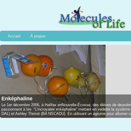
Accueil
À propos
Enképhaline
Le 1er décembre 2006, à Halifax enNouvelle-Écosse, des élèves de deuxième
passionnent à lire “L’incroyable enképhaline” mettant en vedette le syst
DAL) et Ashley Thimot (BA NSCADU). En utilisant un agrume pour allumer une l