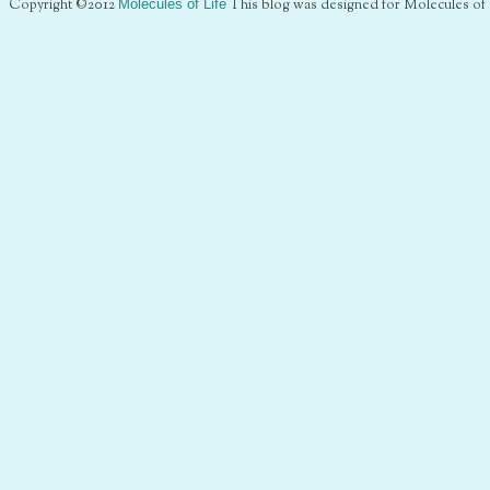
Copyright ©2012
Molecules of Life
This blog was designed for Molecules of 