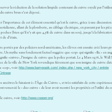
erver la réduction de la solution limpide contenant du cuivre oxydé par l’utilis
 du cuivre brun s’est déposé.
r l’importance de cet élément essentiel qu’est le cuivre, grâce à une discussion
quotidienne, allant de la plomberie, au câblage électrique, en passant par les piè
oches (bien qu’il n’y ait que 4,5% de cuivre dans un sou), jusqu’à la fabricatio
t de d’étain.
re portés par des policiers nord-américains, les élèves ont ensuite créé leurs p
vre. Un mythe sans fondement factuel suggère que «cop» qui signifie « flic » en ang
gnifie «cuivre», l’insigne de cuivre que la police portait. Le 4 Mars 1976, le Wall 
lice de la ville de New York revendique fièrement que son insigne de cuivre dat
e «cop», voir:
http://www.barrypopik.com/ index.php / new_york_city / entrée
intrage
 ancêtres le faisaient à « l’Âge du Cuivre », et très satisfaits de cette expérienc
nt remercié le « duo cuivre » de leur avoir montré les propriétés et l’utilité du c
le cuivre, voir:
http://www.copper.org/