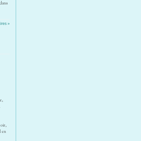
 dans
ires »
e,
n
oir,
l en