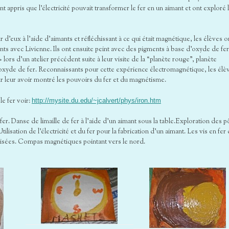
nt appris que l’électricité pouvait transformer le fer en un aimant et ont exploré 
r d’eux à l’aide d’aimants et réfléchissant à ce qui était magnétique, les élèves o
ts avec Livienne. Ils ont ensuite peint avec des pigments à base d’oxyde de fer
 lors d’un atelier précédent suite à leur visite de la “planète rouge”, planète
 oxyde de fer. Reconnaissants pour cette expérience électromagnétique, les élè
r leur avoir montré les pouvoirs du fer et du magnétisme.
le fer voir:
http://mysite.du.edu/~jcalvert/phys/iron.htm
 fer. Danse de limaille de fer à l’aide d’un aimant sous la table.Exploration des p
tilisation de l’électricité et du fer pour la fabrication d’un aimant. Les vis en fer
isées. Compas magnétiques pointant vers le nord.