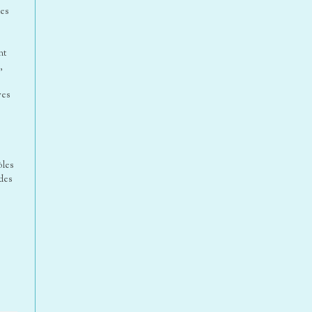
les
nt
,
ves
ôles
 des