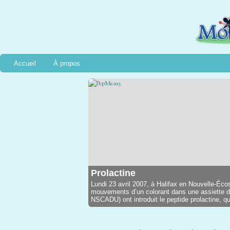
Accueil
À propos
Prolactine
Lundi 23 avril 2007, à Halifax en Nouvelle-Éco
mouvements d’un colorant dans une assiette d
NSCADU) ont introduit le peptide prolactine, qui