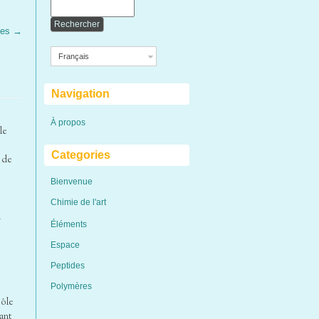
tes →
Français
Navigation
À propos
le
Categories
 de
Bienvenue
Chimie de l'art
a
Éléments
Espace
Peptides
Polymères
pôle
ant