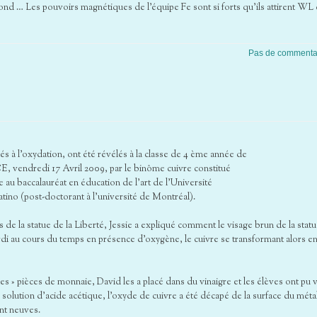
nd … Les pouvoirs magnétiques de l’équipe Fe sont si forts qu’ils attirent WL
Pas de commenta
liés à l’oxydation, ont été révélés à la classe de 4 ème année de
, vendredi 17 Avril 2009, par le binôme cuivre constitué
 au baccalauréat en éducation de l’art de l’Université
ino (post-doctorant à l’université de Montréal).
de la statue de la Liberté, Jessie a expliqué comment le visage brun de la statu
erdi au cours du temps en présence d’oxygène, le cuivre se transformant alors e
les » pièces de monnaie, David les a placé dans du vinaigre et les élèves ont pu v
lution d’acide acétique, l’oxyde de cuivre a été décapé de la surface du méta
ant neuves.