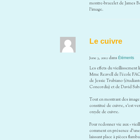
montre-bracelet de James Bo
l’image.
Le cuivre
June 3, 2012
dans
Éléments
Les effets du vieillissement 
Mme Reavell de l’école FACE
de Jessie Trubiano (étudiante
Concordia) et de David Sabat
Tout en montrant des images 
constitué de cuivre, s’est v
oxyde de cuivre.
Pour redonner vie aux « vieil
comment en présence d’une so
laissant place à pièces flamb