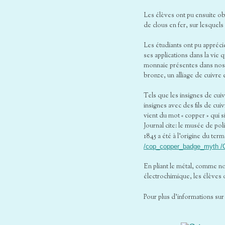
Les élèves ont pu ensuite obs
de clous en fer, sur lesquels
Les étudiants ont pu apprécie
ses applications dans la vie 
monnaie présentes dans nos p
bronze, un alliage de cuivre e
Tels que les insignes de cuiv
insignes avec des fils de cui
vient du mot « copper » qui si
Journal cite: le musée de po
1845 a été à l’origine du term
/cop_copper_badge_myth /C
En pliant le métal, comme nos
électrochimique, les élèves o
Pour plus d’informations sur 