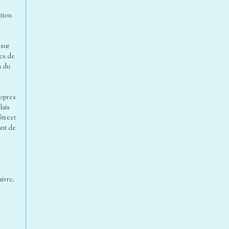
ation
 sur
ces de
n du
ropres
lais
Street
ant de
e
uivre.