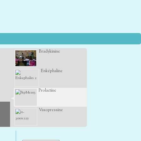
Bradykinine
Enképhaline
Prolactine
Vasopressine