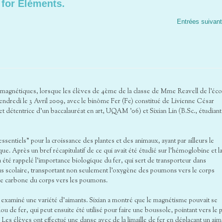
 for Éléments.
Entrées suivan
magnétiques, lorsque les élèves de 4ème de la classe de Mme Reavell de l’éco
vendredi le 3 Avril 2009, avec le binôme Fer (Fe) constitué de Livienne César
t détentrice d’un baccalauréat en art, UQAM ’06) et Sixian Lin (B.Sc., étudiant
ssentiels” pour la croissance des plantes et des animaux, ayant par ailleurs le
e. Après un bref récapitulatif de ce qui avait été étudié sur l’hémoglobine et l
 a été rappelé l’importance biologique du fer, qui sert de transporteur dans
us scolaire, transportant non seulement l’oxygène des poumons vers le corps
de carbone du corps vers les poumons.
te examiné une variété d’aimants. Sixian a montré que le magnétisme pouvait se
lou de fer, qui peut ensuite été utilisé pour faire une boussole, pointant vers le 
 Les élèves ont effectué une danse avec de la limaille de fer en déplaçant un aim