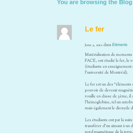
You are browsing the Blog
Le fer
June 3, 2012
dans
Éléments
Matérialisation de moments 
FACE, ont étudié le fer, le 
(étudiante en enseignement e
l’université de Montréal).
Le fer est un des “éléments e
pouvoir de devenir magnétiqu
rouille en classe de 3ème, il
l’hémoglobine, tel un autob
mais également le dioxyde 
Les étudiants ont par la sui
transférer d’un aimant à un c
nord magnétique de la terre.