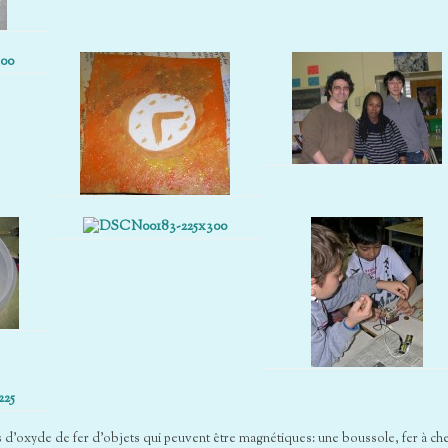
 d’oxyde de fer d’objets qui peuvent être magnétiques: une boussole, fer à che