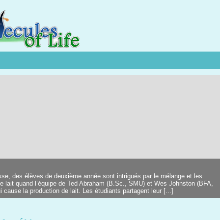
sse, des élèves de deuxième année sont intrigués par le mélange et les
e lait quand l’équipe de Ted Abraham (B.Sc., SMU) et Wes Johnston (BFA,
 cause la production de lait. Les étudiants partagent leur [...]