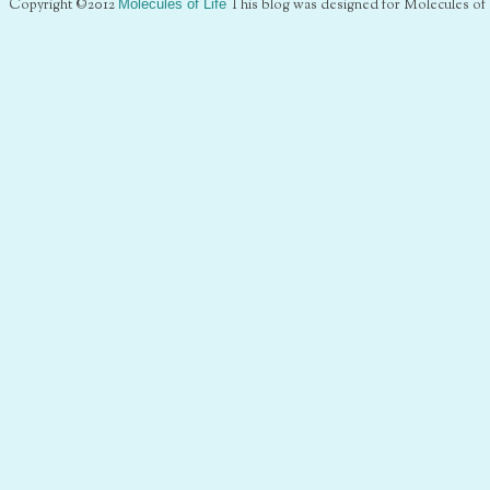
Copyright ©2012
Molecules of Life
This blog was designed for Molecules of 