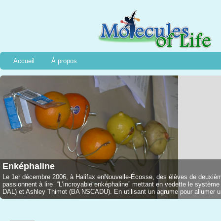
Accueil
À propos
Enképhaline
Le 1er décembre 2006, à Halifax enNouvelle-Écosse, des élèves de deuxième
passionnent à lire “L’incroyable enképhaline” mettant en vedette le syst
DAL) et Ashley Thimot (BA NSCADU). En utilisant un agrume pour allumer une l